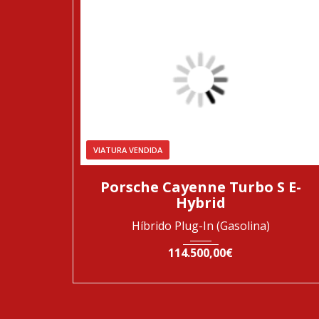
VIATURA VENDIDA
2020
Automática
79897
Porsche Cayenne Turbo S E-
Hybrid
Híbrido Plug-In (Gasolina)
114.500,00€