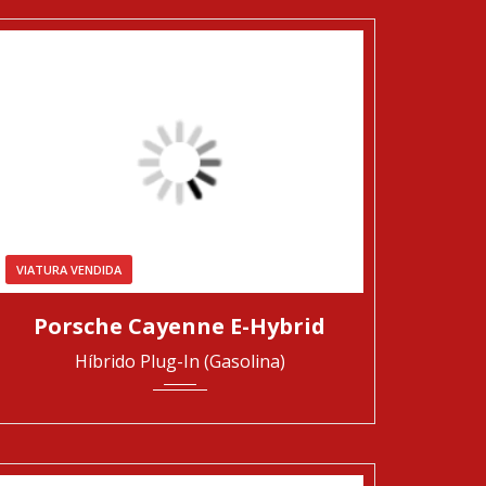
VIATURA VENDIDA
2020
Automática
63811
Porsche Cayenne E-Hybrid
Híbrido Plug-In (Gasolina)