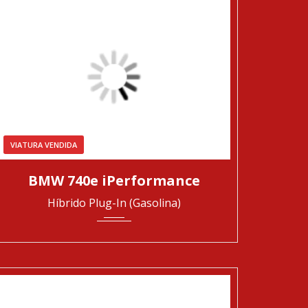
VIATURA VENDIDA
2017
Automática
140010
BMW 740e iPerformance
Híbrido Plug-In (Gasolina)