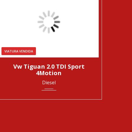
VIATURA VENDIDA
2008
227700
Vw Tiguan 2.0 TDI Sport
4Motion
Diesel