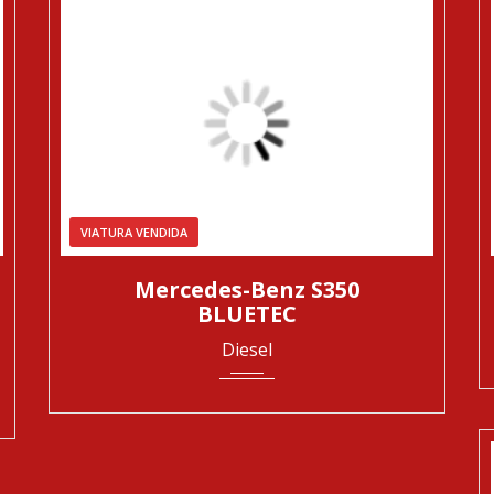
VIATURA VENDIDA
2013
Automática
285536
Mercedes-Benz S350
BLUETEC
Diesel