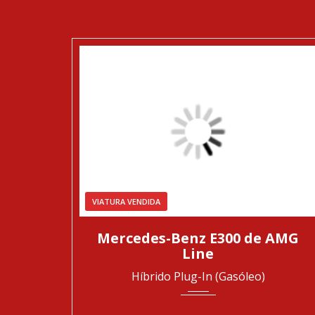
VIATURA VENDIDA
2019
Automática
253984
Mercedes-Benz E300 de AMG
Line
Híbrido Plug-In (Gasóleo)