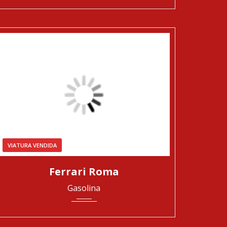
VIATURA VENDIDA
2021
Automática
27259
Ferrari Roma
Gasolina