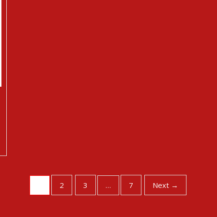
2
3
7
Next →
1
…