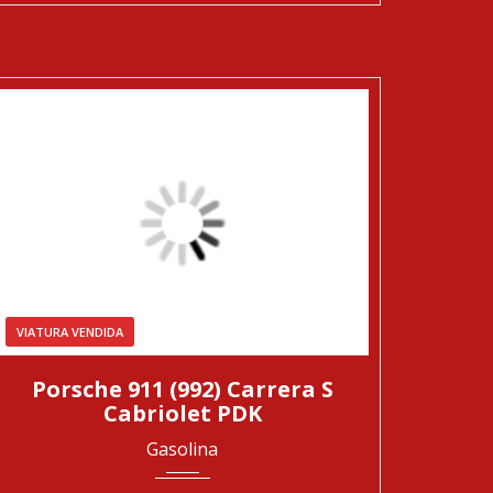
VIATURA VENDIDA
2021
Automática
29868
Porsche 911 (992) Carrera S
Cabriolet PDK
Gasolina