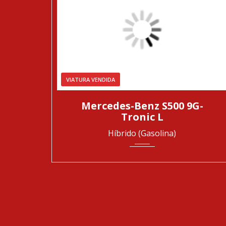
VIATURA VENDIDA
2019
Automática
40750
Mercedes-Benz S500 9G-
Tronic L
Híbrido (Gasolina)