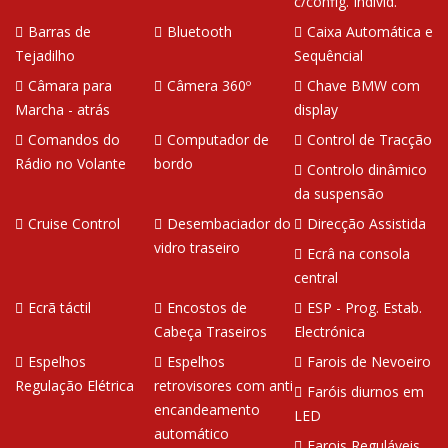
c/config. Individ.
Barras de
Bluetooth
Caixa Automática e
Tejadilho
Sequêncial
Câmara para
Câmera 360º
Chave BMW com
Marcha - atrás
display
Comandos do
Computador de
Control de Tracção
Rádio no Volante
bordo
Controlo dinâmico
da suspensão
Cruise Control
Desembaciador do
Direcção Assistida
vidro traseiro
Ecrâ na consola
central
Ecrã táctil
Encostos de
ESP - Prog. Estab.
Cabeça Traseiros
Electrónica
Espelhos
Espelhos
Farois de Nevoeiro
Regulação Elétrica
retrovisores com anti
Faróis diurnos em
encandeamento
LED
automático
Farois Reguláveis