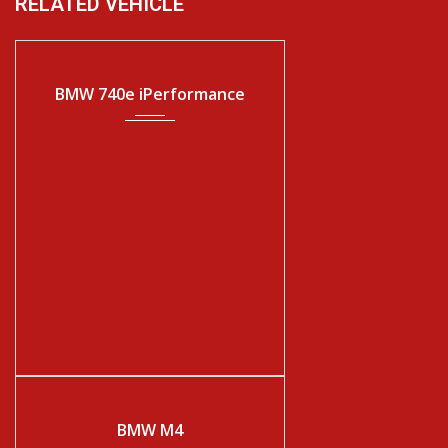
RELATED VEHICLE
2017
Automática
140010
BMW 740e iPerformance
2015
Automática
260641
BMW M4