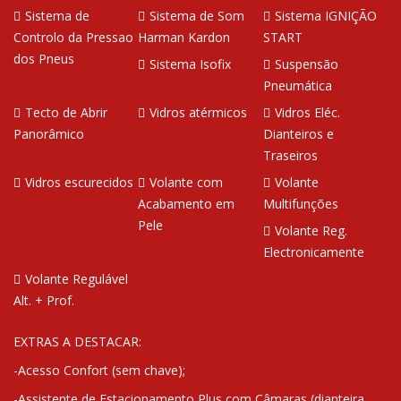
Sistema de
Sistema de Som
Sistema IGNIÇÃO
Controlo da Pressao
Harman Kardon
START
dos Pneus
Sistema Isofix
Suspensão
Pneumática
Tecto de Abrir
Vidros atérmicos
Vidros Eléc.
Panorâmico
Dianteiros e
Traseiros
Vidros escurecidos
Volante com
Volante
Acabamento em
Multifunções
Pele
Volante Reg.
Electronicamente
Volante Regulável
Alt. + Prof.
EXTRAS A DESTACAR:
-Acesso Confort (sem chave);
-Assistente de Estacionamento Plus com Câmaras (dianteira,